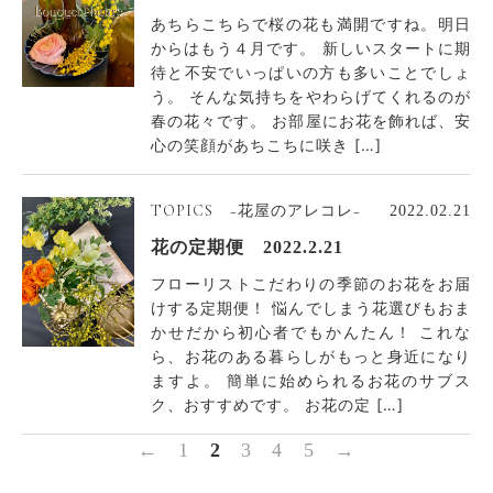
あちらこちらで桜の花も満開ですね。明日
からはもう４月です。 新しいスタートに期
待と不安でいっぱいの方も多いことでしょ
う。 そんな気持ちをやわらげてくれるのが
春の花々です。 お部屋にお花を飾れば、安
心の笑顔があちこちに咲き […]
TOPICS −花屋のアレコレ−
2022.02.21
花の定期便 2022.2.21
フローリストこだわりの季節のお花をお届
けする定期便！ 悩んでしまう花選びもおま
かせだから初心者でもかんたん！ これな
ら、お花のある暮らしがもっと身近になり
ますよ。 簡単に始められるお花のサブス
ク、おすすめです。 お花の定 […]
←
1
2
3
4
5
→