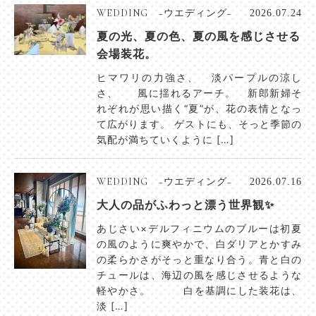
WEDDING −ウエディング−
2026.07.24
夏の光、夏の色、夏の風を感じさせる
会場装花。
ヒマワリの力強さ、 淡パープルの涼し
さ、 風に揺れるアーチ。 新郎新婦そ
れぞれが思い描く“夏”が、花の表情となっ
て広がります。 ゲストにも、そっと季節の
気配が満ちていくように […]
WEDDING −ウエディング−
2026.07.16
大人の品がふわっと漂う世界観✨
あじさい×デルフィニウムのブルーは初夏
の風のように爽やかで、白ダリアとかすみ
の柔らかさがそっと重なり合う。青と白の
チュールは、海辺の風を感じさせるような
軽やかさ。 白を基調にした装花は、
淡 […]