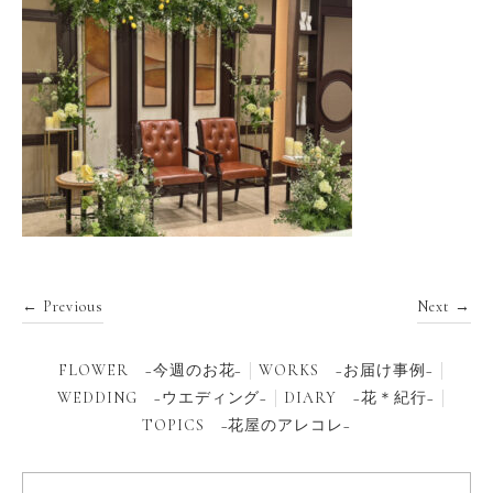
← Previous
Next →
FLOWER −今週のお花−
WORKS −お届け事例−
WEDDING −ウエディング−
DIARY −花＊紀行−
TOPICS −花屋のアレコレ−