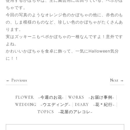
使用するかぼちゃは、主に園芸用に出回っている、ペポかぼ
ちゃです。
今回の写真のようなオレンジ色のかぼちゃの他に、赤色のも
の、しま模様のものなど、珍しい色のかぼちゃがたくさんあ
ります。
実はズッキーニもペポかぼちゃの一種なんですよ！意外です
よね。
かわいいかぼちゃを食卓に飾って、一気にHalloween気分
に！！
← Previous
Next →
FLOWER −今週のお花−
WORKS −お届け事例−
WEDDING −ウエディング−
DIARY −花＊紀行−
TOPICS −花屋のアレコレ−