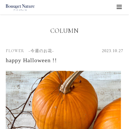
COLUMN
FLOWER −今週のお花−
2023.10.27
happy Halloween !!