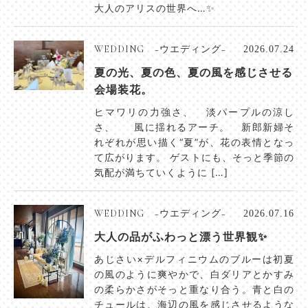
大人のアリスの世界へ…✨
WEDDING −ウエディング−
2026.07.24
夏の光、夏の色、夏の風を感じさせる
会場装花。
ヒマワリの力強さ、 淡パープルの涼し
さ、 風に揺れるアーチ。 新郎新婦そ
れぞれが思い描く“夏”が、花の表情となっ
て広がります。 ゲストにも、そっと季節の
気配が満ちていくように […]
WEDDING −ウエディング−
2026.07.16
大人の品がふわっと漂う世界観✨
あじさい×デルフィニウムのブルーは初夏
の風のように爽やかで、白ダリアとかすみ
の柔らかさがそっと重なり合う。青と白の
チュールは、海辺の風を感じさせるような