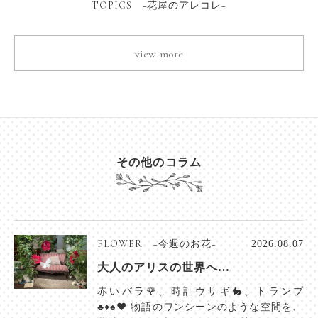
TOPICS −花屋のアレコレ−
view more
その他のコラム
FLOWER −今週のお花−
2026.08.07
大人のアリスの世界へ…
赤いバラ🌹、時計ウサギ🐇、トランプ
♣️♦️♠️♥️ 物語のワンシーンのような空間を、