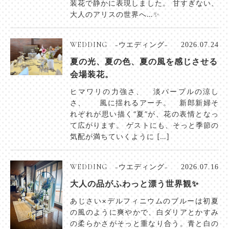
装花で静かに表現しました。 甘すぎない、
大人のアリスの世界へ…✨
WEDDING −ウエディング−
2026.07.24
夏の光、夏の色、夏の風を感じさせる
会場装花。
ヒマワリの力強さ、 淡パープルの涼し
さ、 風に揺れるアーチ。 新郎新婦そ
れぞれが思い描く“夏”が、花の表情となっ
て広がります。 ゲストにも、そっと季節の
気配が満ちていくように […]
WEDDING −ウエディング−
2026.07.16
大人の品がふわっと漂う世界観✨
あじさい×デルフィニウムのブルーは初夏
の風のように爽やかで、白ダリアとかすみ
の柔らかさがそっと重なり合う。青と白の