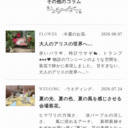
その他のコラム
FLOWER −今週のお花−
2026.08.07
大人のアリスの世界へ…
赤いバラ🌹、時計ウサギ🐇、トランプ
♣️♦️♠️♥️ 物語のワンシーンのような空間を、
装花で静かに表現しました。 甘すぎない、
大人のアリスの世界へ…✨
WEDDING −ウエディング−
2026.07.24
夏の光、夏の色、夏の風を感じさせる
会場装花。
ヒマワリの力強さ、 淡パープルの涼し
さ、 風に揺れるアーチ。 新郎新婦そ
れぞれが思い描く“夏”が、花の表情となっ